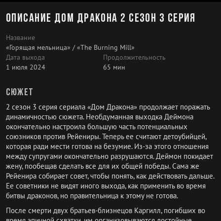
Описание Дом дракона 2 сезон 3 серия
Название
«Горящая мельница» / «The Burning Mill»
Дата выхода
Продолжительность
1 июля 2024
65 мин
Сюжет
2 сезон 3 серия сериала «Дом Дракона» продолжает поражать
динамичностью сюжета. Необдуманная выходка Деймона
окончательно настроила большую часть потенциальных
союзников против Рейениры. Теперь ее считают детоубийцей,
которая ради мести готова на безумие. Из-за этого отношения
между супругами окончательно разрушаются. Деймон покидает
жену, пообещав сделать все для их общей победы. Сама же
Рейенира собирает совет, чтобы понять, как действовать дальше.
Ее советники не видят иного выхода, как применить во время
битвы драконов, но правительница к этому не готова.
После смерти двух братьев-близнецов Каргилл, погибших во
время эпичной схватки, им организовываются достойные