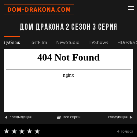
Дом дракона 2 сезон 3 серия
Дубляж
LostFilm
NewStudio
TVShows
HDrezka 
предыдущая
все серии
следующая
4 голоса