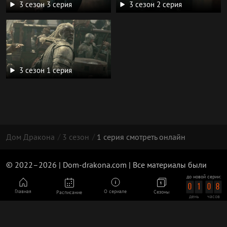
3 сезон 3 серия
3 сезон 2 серия
3 сезон 1 серия
Дом Дракона
3 сезон
1 серия смотреть онлайн
© 2022–2026 | Dom-drakona.com | Все материалы были
взяты из публичного доступа и несут информативный
до новой серии:
характер | 18+
0
1
0
8
Главная
О сериале
Сезоны
Расписание
день
часов