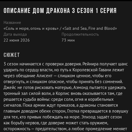
Описание Дом дракона 3 сезон 1 серия
Название
«Соль и море, огонь и кровь» / «Salt and Sea, Fire and Blood»
Дата выхода
Продолжительность
22 июня 2026
73 мин
Сюжет
3 cезон начинается с проверки доверия. Рейнира получает шанс
ударить по сердцу власти, но путь к Королевской Гавани лежит
через обещание Алисент — слишком ценное, чтобы его
отвергнуть, и слишком опасное, чтобы принять без сомнений.
Джейс не готов рисковать матерью, Аэмонд пытается удержать
тронный зал силой воли, а Корлис вновь оказывается там, где
решается судьба войны: среди соли, огня и корабельных
сигналов. Пока армии ждут приказов, а драконы становятся
главным доводом обеих сторон, Глотка превращается в ловушку
для тех, кто привык побеждать на море. Эпизод задаёт сезон
как борьбу нервов, где доверие может стать оружием,
осторожность — предательством, а любое промедление меняет